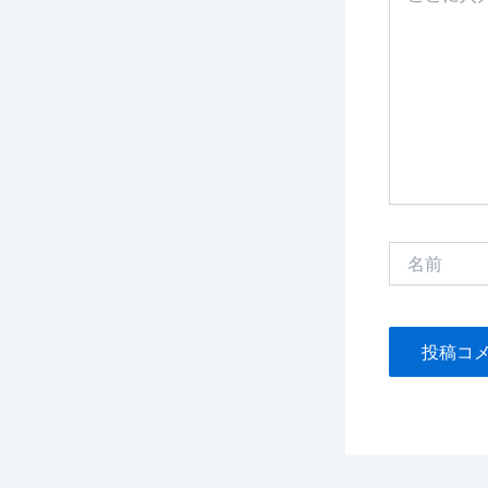
に
入
力…
名
前