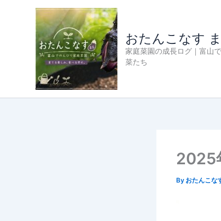
内
容
を
おたんこなす 
ス
家庭菜園の成長ログ｜富山
キ
菜たち
ッ
プ
202
By
おたんこな