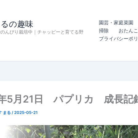
まるの趣味
園芸・家庭菜園 
掃除
おたん
でのんびり栽培中｜チャッピーと育てる野
プライバシーポ
5年5月21日 パプリカ 成長記
す まる
/
2025-05-21