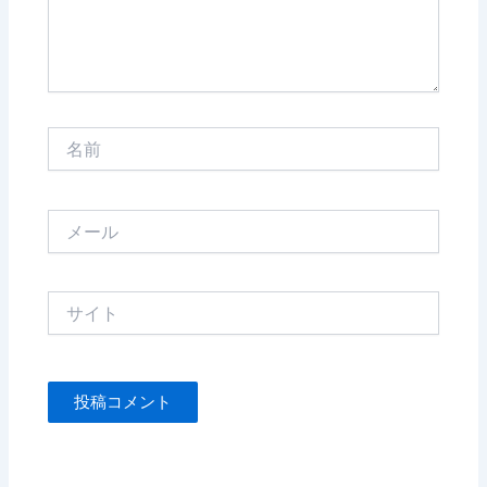
名
前
メ
ー
ル
サ
イ
ト