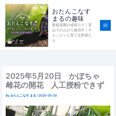
内
容
おたんこなす
を
まるの趣味
ス
家庭菜園の成長ログ｜富
キ
山でのんびり栽培中｜チ
ッ
ャッピーと育てる野菜た
プ
ち
2025年5月20日 かぼちゃ
雌花の開花 人工授粉できず
By
おたんこなす まる
/
2025-05-20