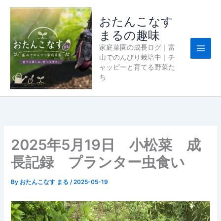
内
容
おたんこなす
を
まるの趣味
ス
家庭菜園の成長ログ｜富
キ
山でのんびり栽培中｜チ
ッ
ャッピーと育てる野菜た
プ
ち
2025年5月19日 小松菜 成
長記録 プランター虫食い
By
おたんこなす まる
/
2025-05-19