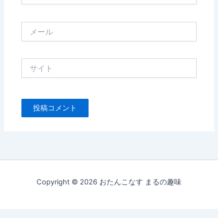
メ
ー
ル
サ
イ
ト
Copyright © 2026 おたんこなす まるの趣味