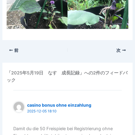
前
次
「2025年5月19日 なす 成長記録」への2件のフィードバ
ック
casino bonus ohne einzahlung
2025-12-05 18:10
Damit du die 50 Freispiele bei Registrierung ohne