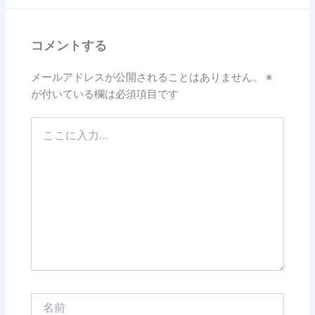
コメントする
メールアドレスが公開されることはありません。
※
が付いている欄は必須項目です
こ
こ
に
入
力…
名
前