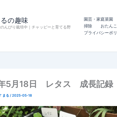
まるの趣味
園芸・家庭菜園 
掃除
おたん
でのんびり栽培中｜チャッピーと育てる野
プライバシーポ
5年5月18日 レタス 成長記録
す まる
/
2025-05-18