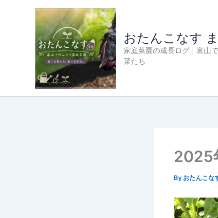
内
容
を
おたんこなす 
ス
家庭菜園の成長ログ｜富山
キ
菜たち
ッ
プ
202
By
おたんこな