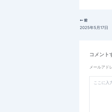
前
2025年5月17
コメント
メールアド
こ
こ
に
入
力…