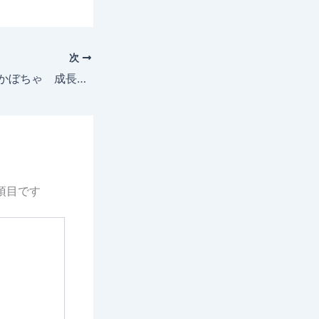
次
2025年5月18日 かぼちゃ 成長記録 網掛け
項目です