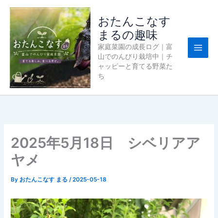
内
容
おたんこなす
を
まるの趣味
ス
家庭菜園の成長ログ｜富
キ
山でのんびり栽培中｜チ
ッ
ャッピーと育てる野菜た
プ
ち
2025年5月18日 シベリアア
ヤメ
By
おたんこなす まる
/
2025-05-18