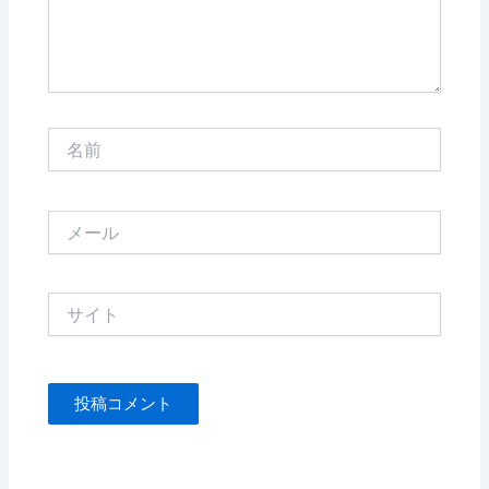
名
前
メ
ー
ル
サ
イ
ト