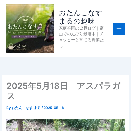
内
容
おたんこなす
を
まるの趣味
ス
家庭菜園の成長ログ｜富
キ
山でのんびり栽培中｜チ
ッ
ャッピーと育てる野菜た
プ
ち
2025年5月18日 アスパラガ
ス
By
おたんこなす まる
/
2025-05-18