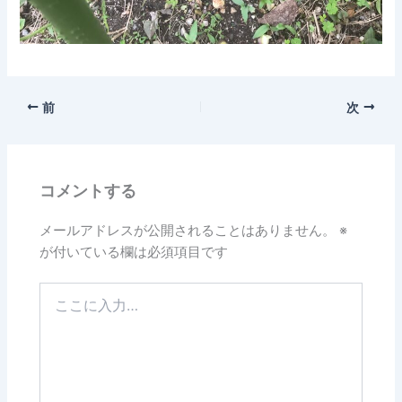
前
次
コメントする
メールアドレスが公開されることはありません。
※
が付いている欄は必須項目です
こ
こ
に
入
力…