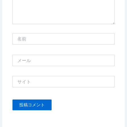
名
前
メ
ー
ル
サ
イ
ト