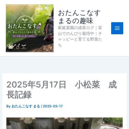
内
容
おたんこなす
を
まるの趣味
ス
家庭菜園の成長ログ｜富
キ
山でのんびり栽培中｜チ
ッ
ャッピーと育てる野菜た
プ
ち
2025年5月17日 小松菜 成
長記録
By
おたんこなす まる
/
2025-05-17