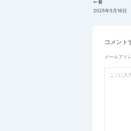
前
2025年5月16
コメント
メールアド
こ
こ
に
入
力…