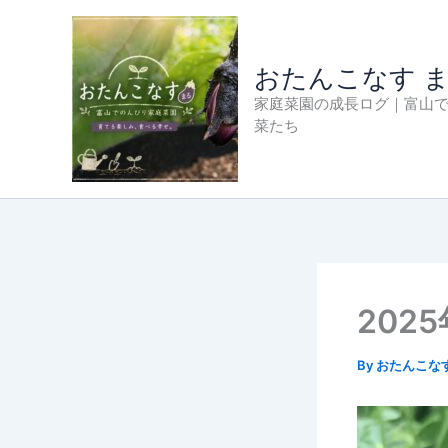
内
容
を
おたんこなす 
ス
家庭菜園の成長ログ｜富山
キ
菜たち
ッ
プ
202
By
おたんこな