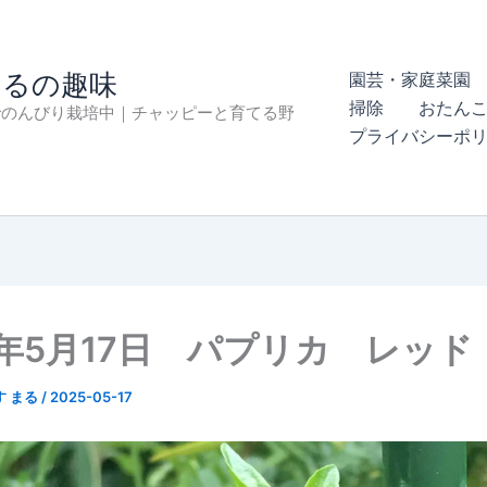
まるの趣味
園芸・家庭菜園 
掃除
おたん
でのんびり栽培中｜チャッピーと育てる野
プライバシーポ
5年5月17日 パプリカ レッド
す まる
/
2025-05-17