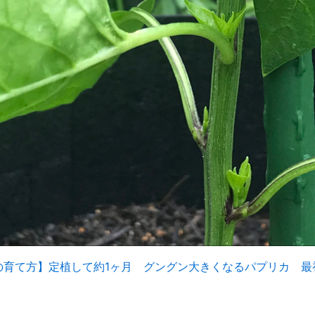
の育て方】定植して約1ヶ月 グングン大きくなるパプリカ 最