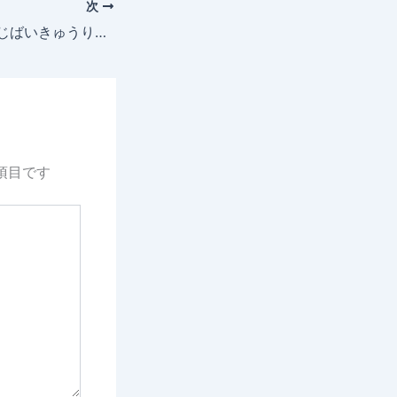
次
2025年5月17日 じばいきゅうり 成長記録
項目です