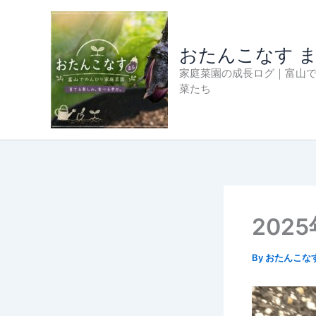
内
容
を
おたんこなす 
ス
家庭菜園の成長ログ｜富山
キ
菜たち
ッ
プ
202
By
おたんこな