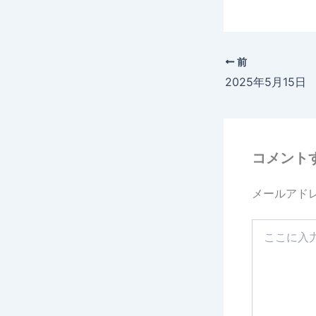
前
2025年5月15
コメント
メールアド
こ
こ
に
入
力…