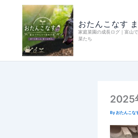
内
容
を
おたんこなす 
ス
家庭菜園の成長ログ｜富山
キ
菜たち
ッ
プ
202
By
おたんこな