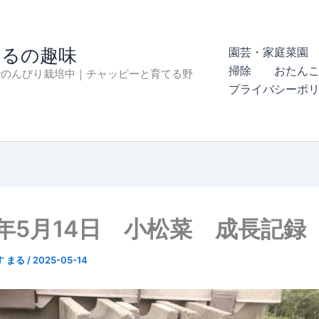
まるの趣味
園芸・家庭菜園 
掃除
おたん
でのんびり栽培中｜チャッピーと育てる野
プライバシーポ
5年5月14日 小松菜 成長記録
す まる
/
2025-05-14