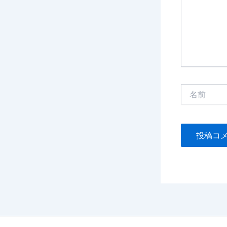
力…
名
前