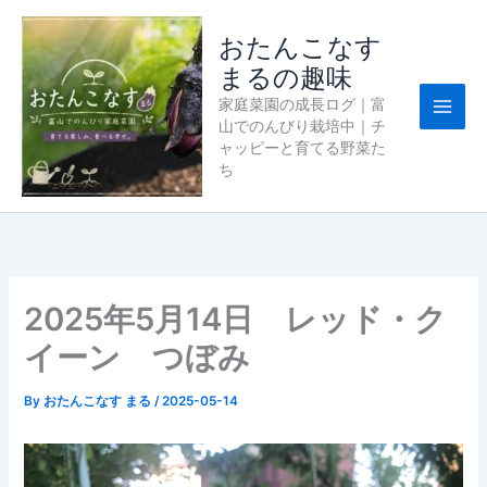
内
容
おたんこなす
を
まるの趣味
ス
家庭菜園の成長ログ｜富
キ
山でのんびり栽培中｜チ
ッ
ャッピーと育てる野菜た
プ
ち
2025年5月14日 レッド・ク
イーン つぼみ
By
おたんこなす まる
/
2025-05-14