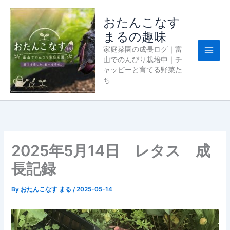
内
容
おたんこなす
を
まるの趣味
ス
家庭菜園の成長ログ｜富
キ
山でのんびり栽培中｜チ
ッ
ャッピーと育てる野菜た
プ
ち
2025年5月14日 レタス 成
長記録
By
おたんこなす まる
/
2025-05-14