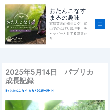
内
容
おたんこなす
を
まるの趣味
ス
家庭菜園の成長ログ｜富
キ
山でのんびり栽培中｜チ
ッ
ャッピーと育てる野菜た
プ
ち
2025年5月14日 パプリカ
成長記録
By
おたんこなす まる
/
2025-05-14