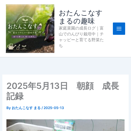
内
容
おたんこなす
を
まるの趣味
ス
家庭菜園の成長ログ｜富
キ
山でのんびり栽培中｜チ
ッ
ャッピーと育てる野菜た
プ
ち
2025年5月13日 朝顔 成長
記録
By
おたんこなす まる
/
2025-05-13