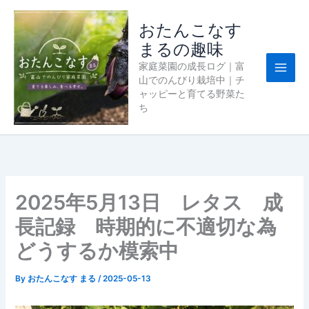
内
容
おたんこなす
を
まるの趣味
ス
家庭菜園の成長ログ｜富
キ
山でのんびり栽培中｜チ
ッ
ャッピーと育てる野菜た
プ
ち
2025年5月13日 レタス 成
長記録 時期的に不適切な為
どうするか模索中
By
おたんこなす まる
/
2025-05-13