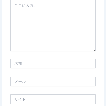
こ
こ
に
入
力…
名
前
メ
ー
ル
サ
イ
ト