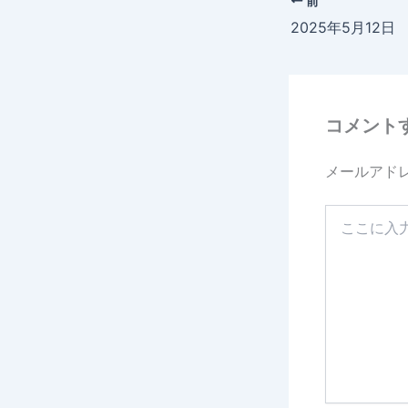
前
2025年5月12
コメント
メールアド
こ
こ
に
入
力…