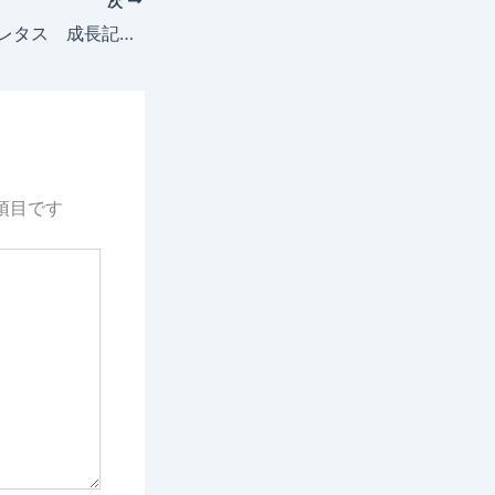
次
2025年5月13日 レタス 成長記録 時期的に不適切な為どうするか模索中
項目です