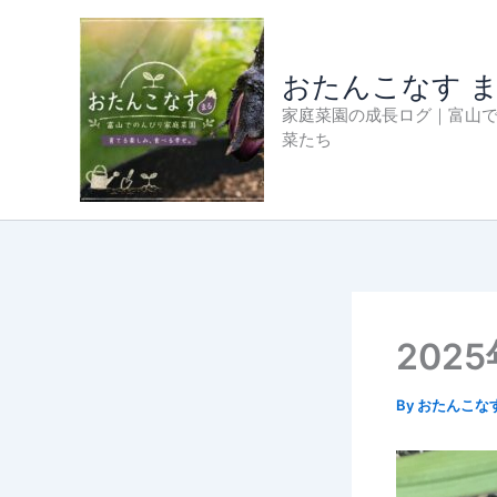
内
容
を
おたんこなす 
ス
家庭菜園の成長ログ｜富山
キ
菜たち
ッ
プ
202
By
おたんこな