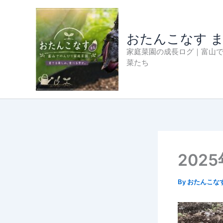
内
容
を
おたんこなす 
ス
家庭菜園の成長ログ｜富山
キ
菜たち
ッ
プ
202
By
おたんこな