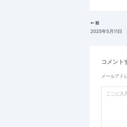
前
2025年5月11
コメント
メールアド
こ
こ
に
入
力…