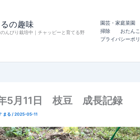
まるの趣味
園芸・家庭菜園 
掃除
おたん
でのんびり栽培中｜チャッピーと育てる野
プライバシーポ
5年5月11日 枝豆 成長記録
す まる
/
2025-05-11