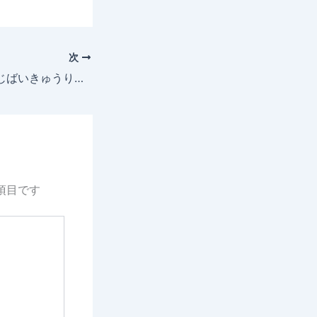
次
2025年5月11日 じばいきゅうり 成長記録
項目です