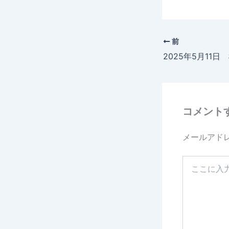
前
2025年5月11
コメント
メールアド
こ
こ
に
入
力…