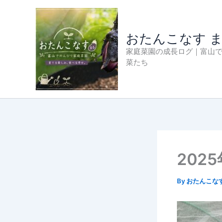
内
容
を
おたんこなす 
ス
家庭菜園の成長ログ｜富山
キ
菜たち
ッ
プ
202
By
おたんこな