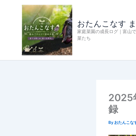
内
容
を
おたんこなす 
ス
家庭菜園の成長ログ｜富山
キ
菜たち
ッ
プ
202
録
By
おたんこな