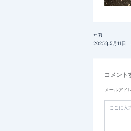
前
2025年5月11
コメント
メールアド
こ
こ
に
入
力…