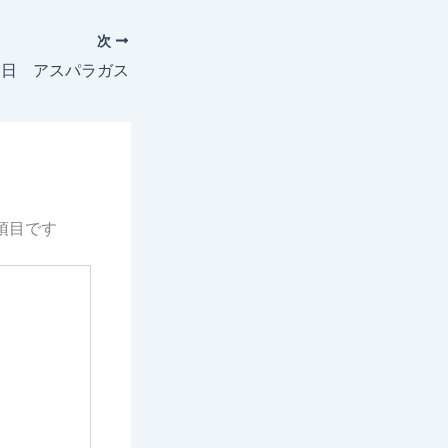
次
10日 アスパラガス
項目です