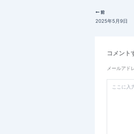
前
2025年5月9日
コメント
メールアド
こ
こ
に
入
力…