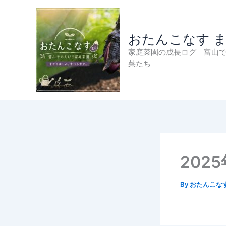
内
容
を
おたんこなす 
ス
家庭菜園の成長ログ｜富山
キ
菜たち
ッ
プ
202
By
おたんこな