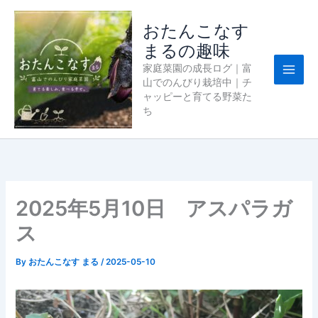
内
容
おたんこなす
を
まるの趣味
ス
家庭菜園の成長ログ｜富
キ
山でのんびり栽培中｜チ
ッ
ャッピーと育てる野菜た
プ
ち
2025年5月10日 アスパラガ
ス
By
おたんこなす まる
/
2025-05-10