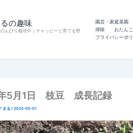
まるの趣味
園芸・家庭菜園 
掃除
おたん
でのんびり栽培中｜チャッピーと育てる野
プライバシーポ
5年5月1日 枝豆 成長記録
す まる
/
2025-05-01