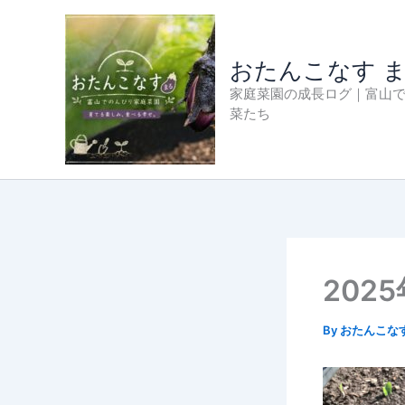
内
容
を
おたんこなす 
ス
家庭菜園の成長ログ｜富山
キ
菜たち
ッ
プ
202
By
おたんこな