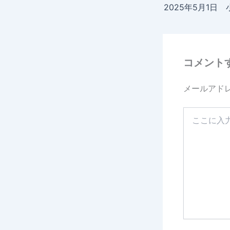
2025年5月1日
コメント
メールアド
こ
こ
に
入
力…