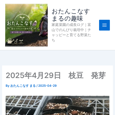
内
容
おたんこなす
を
まるの趣味
ス
家庭菜園の成長ログ｜富
キ
山でのんびり栽培中｜チ
ッ
ャッピーと育てる野菜た
プ
ち
2025年4月29日 枝豆 発芽
By
おたんこなす まる
/
2025-04-29