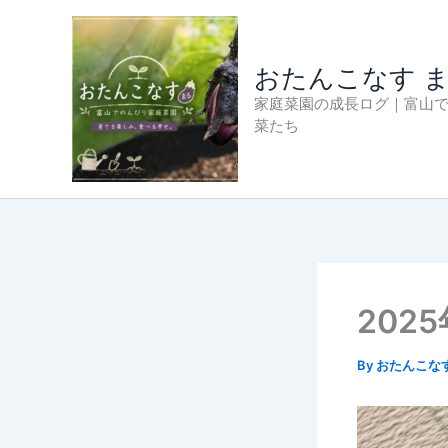
内
容
を
おたんこなす 
ス
家庭菜園の成長ログ｜富山
キ
菜たち
ッ
プ
202
By
おたんこな