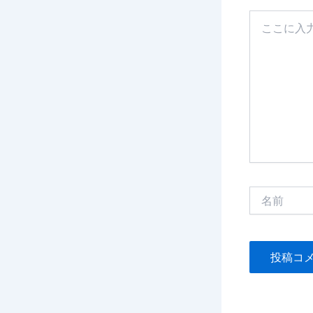
こ
こ
に
入
力…
名
前