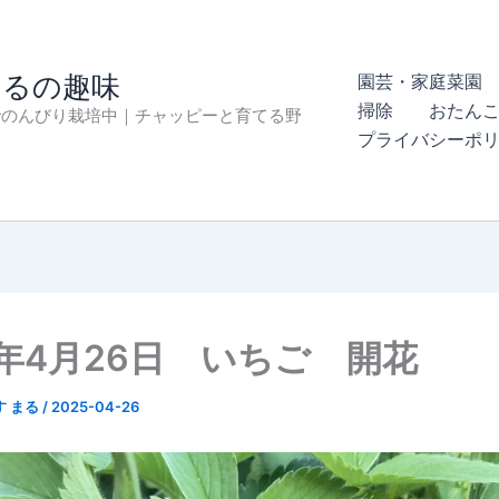
まるの趣味
園芸・家庭菜園 
掃除
おたん
でのんびり栽培中｜チャッピーと育てる野
プライバシーポ
5年4月26日 いちご 開花
す まる
/
2025-04-26