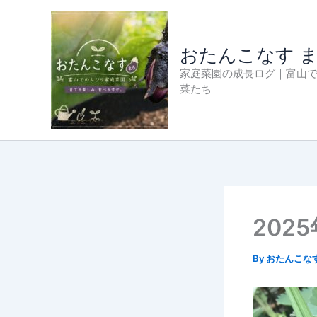
内
容
を
おたんこなす 
ス
家庭菜園の成長ログ｜富山
キ
菜たち
ッ
プ
202
By
おたんこな