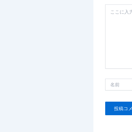
こ
こ
に
入
力…
名
前