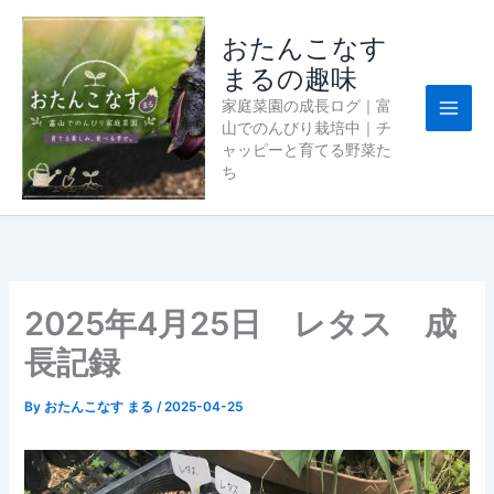
内
容
おたんこなす
を
まるの趣味
ス
家庭菜園の成長ログ｜富
キ
山でのんびり栽培中｜チ
ッ
ャッピーと育てる野菜た
プ
ち
2025年4月25日 レタス 成
長記録
By
おたんこなす まる
/
2025-04-25