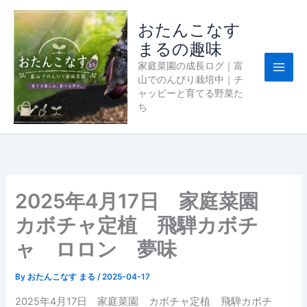
内
容
おたんこなす
を
まるの趣味
ス
家庭菜園の成長ログ｜富
キ
山でのんびり栽培中｜チ
ッ
ャッピーと育てる野菜た
プ
ち
2025年4月17日 家庭菜園
カボチャ定植 飛騨カボチ
ャ ロロン 夢味
By
おたんこなす まる
/
2025-04-17
2025年4月17日 家庭菜園 カボチャ定植 飛騨カボチ