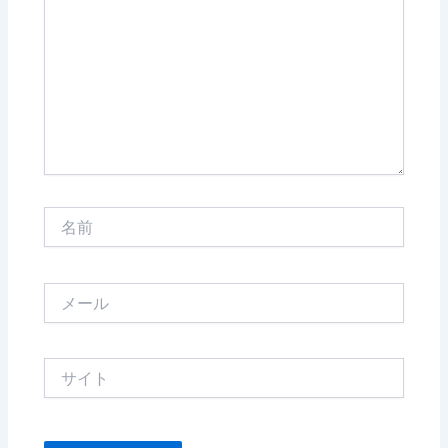
に
入
力…
名
前
メ
ー
ル
サ
イ
ト