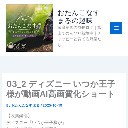
内
容
おたんこなす
を
まるの趣味
ス
家庭菜園の成長ログ｜富
キ
山でのんびり栽培中｜チ
ッ
ャッピーと育てる野菜た
プ
ち
03_2 ディズニー いつか王子
様が動画AI高画質化ショート
By
おたんこなす まる
/
2025-10-19
【吹奏楽部】
ディズニー「いつか王子様が」