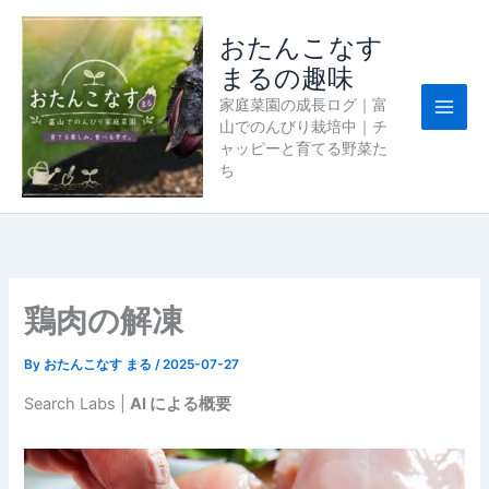
内
容
おたんこなす
を
まるの趣味
ス
家庭菜園の成長ログ｜富
キ
山でのんびり栽培中｜チ
ッ
ャッピーと育てる野菜た
プ
ち
鶏肉の解凍
By
おたんこなす まる
/
2025-07-27
Search Labs |
AI による概要