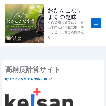
内
容
おたんこなす
を
まるの趣味
ス
家庭菜園の成長ログ｜富
キ
山でのんびり栽培中｜チ
ッ
ャッピーと育てる野菜た
プ
ち
高精度計算サイト
By
おたんこなす まる
/
2023-10-27