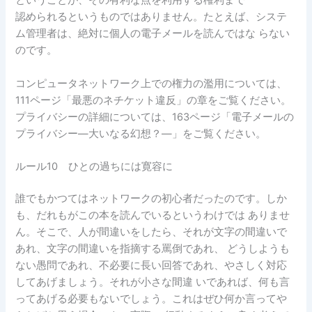
ということが、その有利な点を利用する権利まで
認められるというものではありません。たとえば、システ
ム管理者は、絶対に個人の電子メールを読んではな らない
のです。
コンピュータネットワーク上での権力の濫用については、
111ページ「最悪のネチケット違反」の章をご覧ください。
プライバシーの詳細については、163ページ「電子メールの
プライバシー―大いなる幻想？―」をご覧ください。
ルール10 ひとの過ちには寛容に
誰でもかつてはネットワークの初心者だったのです。しか
も、だれもがこの本を読んでいるというわけでは ありませ
ん。そこで、人が間違いをしたら、それが文字の間違いで
あれ、文字の間違いを指摘する罵倒であれ、 どうしようも
ない愚問であれ、不必要に長い回答であれ、やさしく対応
してあげましょう。それが小さな間違 いであれば、何も言
ってあげる必要もないでしょう。これはぜひ何か言ってや