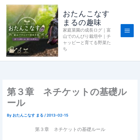
内
容
おたんこなす
を
まるの趣味
ス
家庭菜園の成長ログ｜富
キ
山でのんびり栽培中｜チ
ッ
ャッピーと育てる野菜た
プ
ち
第３章 ネチケットの基礎ル
ール
By
おたんこなす まる
/
2013-02-15
第３章 ネチケットの基礎ルール