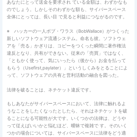
あなたにとって送金を要求され ている金額は、わずかなも
のでしょう。しかしそのわずかな額も、サイバースペース
全体にとっては、長い目 で見ると利益につながるのです。
※ ハッカーの一人ボブ・ワラス（BobWallace）がつくった
新しいソフトウェア流通システム。命名も彼。ソフトウェ
アを「売る」かぎりは、コピーをつくった瞬間に著作権法
違反となり、共有ができない。従来の「売買」ではなく、
「ともかく使って、気にいったら（後から）お金を払って
もらう（Usefirst,paylater）」というしくみをとることによ
って、ソフトウェアの共有と営利活動の融合を図った。
法律を破ることは、ネチケット違反です。
もしあなたがサイバースペースにおいて、法律に触れるよ
うなことをしたくなったとしたら、それはネチケッ トを破
ることになる可能性が大です。いくつかの法律は、どうや
って従えばいいかと悩むほど、曖昧で複雑で す。そのいく
つかの場合については、サイバースペースに法律をどう適