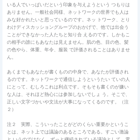
いる人でいっぱいだという印象を与えようという つもりは
ありません。一般社会同様、ネットワークの世界でも人は
みな好かれたいと思っているのです。ネッ トワーク、とり
わけディスカッショングループのおかげで、他では出会う
ことができなかった人たちと知り合 えるのです。しかもこ
の相手の誰にもあなたは見えません。肌の色、目の色、髪
の色やら、体重、年令、服装 で評価されることはありませ
ん。
あくまでもあなたが書くものの中身で、あなたが評価され
るのです。ネットワークで通信しようというたい ていの人
にとって、むしろこれは利点です。そもそも書くのが嫌い
な人は、それほど熱心には参加しないでしょ う。そこで、
正しい文字づかいや文法が大事になってくるのです。（注
２）
注２ 実際、こういったことがどのくらい重要かというこ
とは、ネット上では議論のあるところである。すごい激論
と いうのではなく、ずっと継続されている議論として。電