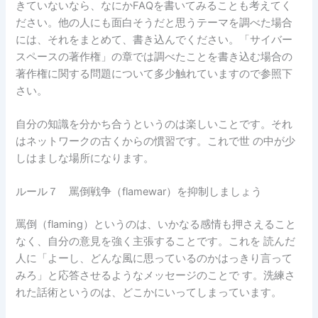
きていないなら、なにかFAQを書いてみることも考えてく
ださい。他の人にも面白そうだと思うテーマを調べた場合
には、それをまとめて、書き込んでください。「サイバー
スペースの著作権」の章では調べたことを書き込む場合の
著作権に関する問題について多少触れていますので参照下
さい。
自分の知識を分かち合うというのは楽しいことです。それ
はネットワークの古くからの慣習です。これで世 の中が少
しはましな場所になります。
ルール７ 罵倒戦争（flamewar）を抑制しましょう
罵倒（flaming）というのは、いかなる感情も押さえること
なく、自分の意見を強く主張することです。これを 読んだ
人に「よーし、どんな風に思っているのかはっきり言って
みろ」と応答させるようなメッセージのことで す。洗練さ
れた話術というのは、どこかにいってしまっています。