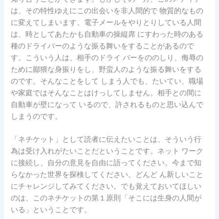
は、その特性ゆえにこの出会いを非人間的で 物質的なもの
に変えてしまいます。電子メールをやりとりしている人間
は、時としてあたかも自動車の操縦席 にすわった時のある
種のドライバーのような振る舞いをすることがあるので
す。こういう人は、相手のドライ バーをののしり、侮辱の
ために鄙猥な身振りをし、野蛮人のような振る舞いをする
のです。そんなことをして しまう人でも、たいてい、職場
や家庭ではそんなことはけっしてしません。相手との間に
自動車が壁になって いるので、許されるものと思い込んで
しまうのです。
「ネチケット」として読者に伝えたいことは、そういう行
為は受け入れがたいことだということです。ネット ワーク
に接続し、自分の意見を自由に語ってください。今まで知
らなかった世界を探検してください。どんど ん新しいこと
にチャレンジしてみてください。でも覚えておいてほしい
のは、このネチケットの第１原則「そこには生身の人間が
いる」ということです。