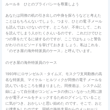
ルール８ ひとのプライバシーを尊重しよう
あなたは同僚の机の引き出しの中身を探ろうなどと考えた
ことはもちろんないでしょう。つまり、ひとの電 子メール
も読んではいけないのです。ところが、不幸にして、これ
を読んでしまう人がたくさんいるのです。 これだけでひと
つの章をたてるに値するのですが、ここではちょっと警告
がわりのエピソードを挙げておきま しょう。私はこれを、
「のぞき屋の海外特派員のケース」と呼んでいます。
のぞき屋の海外特派員のケース
1993年にロサンゼルス・タイムズ、モスクワ支局勤務の高
名な特派員、マイケル・ヒルツィクが同僚の電子 メールを
読んでいるところを捕まりました。同僚達は、システム記
録によって自分達がコンピュータの傍にい なかった間に誰
かが電子メールをチェックするためログインしていること
に気がつき、おかしいと思い始めた のです。そこで、おと
り捜査をしたのです。同紙の海外支局からのメッセージ