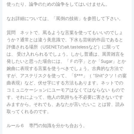
使ったり、論争のための論争をしてはいけません。
なお詳細については、「罵倒の技術」を参照して下さい。
質問 ネットで、罵るような言葉を使ってもいいのでしょ
うか？通常とは違う美意識で、下水も芸術的作品であると
評価される場所（USENETのalt.tastelessなど）に限って
は、 受け入れられるでしょう。しかし普通は、罵詈雑言を
発したいと思った場合には、「Ｆの字」とか「Sugar」とか
婉曲に表現する言葉を使うべきでしょう。古典的な方法で
すが、アステリスクを使って、「S***」（ “Shit”クソ！の宴
曲表現）など、伏せ字にする方法もあります。ネットでの
コミュニケーションにユーモアはなくてはならない もので
す。それによって、他人の気持ちを不必要に害さないです
みますから。それでも、あなたが言いたいこ とは皆、読み
取ってくれるのです。
ルール６ 専門の知識を分かち合おう。