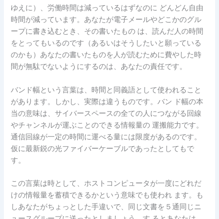
ゆえに）、労働時間は減っているはずなのに どんどん自由
時間が減っています。あなたが電子メールやどこかのグル
ープに書き込むとき、その書いたもの は、読んだ人の時間
をとってもいるのです（あるいはそうしたいと願っている
のかも）あなたの書いたものを人が読むために費やした時
間が無駄でないようにするのは、あなたの責任です。
バンド幅という言葉は、時間と同義語として使われること
があります。しかし、実際は違うものです。バン ド幅の本
当の意味は、サイバースペースの全ての人につながる回線
やチャンネルが運ぶことのできる情報量の 運搬能力です。
通信回線が一定の時間に運べる量には限度があるのです。
仮に最新鋭の光ファイバーケーブルであったとしてもで
す。
この言葉は時として、ホストコンピュータが一度にどれだ
けの情報量を蓄積できるかという意味でも使われ ます。も
しあなたがちょっとした手違いで、同じ文書を５通同じニ
ュースグループに送ったとしましょう。す るとあなたは、