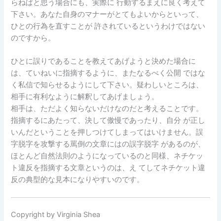
らねばと思う場合にも、実際に 行動するまえに良く考えて
下さい。あなた自身のマナーがとてもよいからといって、
ひとの行為を直すことが 許されているというわけではない
のですから。
ひとに誤りであることを教えてあげようと決めた場合に
は、ていねいに指摘するように、またなるべく公開 ではな
く私信で知らせるようにして下さい。疑わしいところは、
相手に有利なように解釈してあげましょう。
相手は、ただよく知らないだけなのだと考えることです。
指摘するにあたって、決して傲慢であったり、自分 が正し
いんだということを押しつけてしまってはいけません。誤
字脱字を攻撃する罵倒の文章にはの誤字脱字 があるのが、
ほとんど自然法則のようになっているのと同様、ネチケッ
ト違反を指摘する文章というのは、え てしてネチケット違
反の典型的な見本になりやすいのです。
Copyright by Virginia Shea