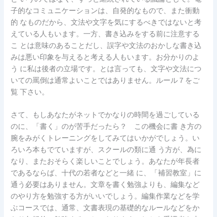
子的なコミュニケーションは、自発的なもので、また衝動
的 なものだから、文法や文字を気にするべきではないと考
えている人もいます。一方、書き込みをする前に注意する
こ とは意味のあることだし、誤字や文法のおかしな書き込
みは悪い印象を与えると考える人もいます。お分かりのよ
う に私は後者の立場です。とは言っても、文字や文法につ
いての罵倒は通常よいことではありません。ルール７をご
覧 下さい。
さて、もしあなたがネットでかなりの時間を過ごしている
のに、「書く」のが苦手だったら？ この機会に書 き方の
腕をみがくトレーニングをしてみてはいかがでしょう。い
ろいろ本もでていますが、スクールの類に通 う方が、為に
なり、またおそらく楽しいことでしょう。あなたが年長者
であるならば、十代の若者などと一緒 に、「補習教室」に
通う必要はありません。文章を書く勉強よりも、編集など
のやり方を勉強する方がいいでしょう。編集作業などを学
ぶコースでは、通常、文書表現の基礎的なルールなどをか