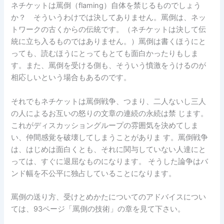
ネチケットは罵倒（flaming）自体を禁じるものでしょう
か？ そういうわけでは決してありません。罵倒は、ネッ
トワークの古くからの伝統です。（ネチケットは決して伝
統に立ち入るものではありません。）罵倒は書くほうにと
っても、読むほうにとってもとても面白かったりもしま
す。また、罵倒を受ける側も、そういう憤激をうけるのが
相応しいという場合もあるのです。
それでもネチケットは罵倒戦争、つまり、二人ないし三人
の人によるお互いの怒りの文章の連続の永続は禁 じます。
これがディスカッショングループの雰囲気を決めてしま
い、仲間感覚を破壊してしまうことがありま す。罵倒戦争
は、はじめは面白くとも、それに関与していない人達にと
っては、すぐに退屈なものになります。 そうした論争はバ
ンド幅を不公平に独占していることになります。
罵倒の送り方、受けとめかたについてのアドバイスについ
ては、93ページ「罵倒の技術」の章を見て下さい。