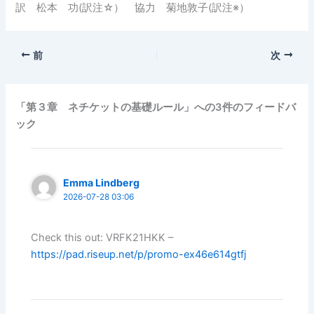
訳 松本 功(訳注☆） 協力 菊地敦子(訳注※）
前
次
「第３章 ネチケットの基礎ルール」への3件のフィードバ
ック
Emma Lindberg
2026-07-28 03:06
Check this out: VRFK21HKK –
https://pad.riseup.net/p/promo-ex46e614gtfj