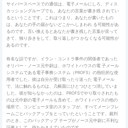
サイバースペースでの通信は、電子メールにしろ、ディス
カッショングループでも、あなたの言葉が書き残 されてい
るということです。これはつまり、あなたが書いたもの
は、あなたの手の届かないどこかへしまわれ る可能性があ
るのです。言い換えるとあなたが書き残した言葉が戻って
きて、独り歩きをして、取り返しがつ かなくなる可能性が
あるのです。
有名な話ですが、イラン・コントラ事件の関係者であった
オリバー・ノース元中尉は、ホワイトハウスの電 子メール
システムである電子事務システム（PROFS）の熱狂的な使
用者でした。彼は自分が受け取ったり送った 電子メール
で、法に触れるものは、几帳面にひとつひとつ消していま
した。彼が知らなかったのは、PROFSでやり取りされたも
のは元中尉の電子メールも含めて、ホワイトハウスの他の
場所で、コンピュータ室のスタッ フが、すべてメーンフレ
ームごとバックアップをとっていたということです。裁判
のとき、このバックアップ テープがノース元中尉に不利な
証拠として、待ちかまえていたのです。