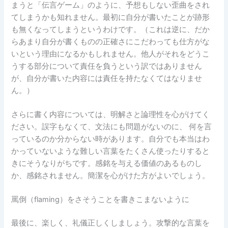
まうと「伝言ゲーム」のように、予想もしない歪曲をされ
てしまうかも知れません。最初に自分が書いたことが跡形
も無くなってしまうというわけです。（これは逆に、だか
らあまり自分が書くものの正確さにこだわっても仕方がな
いという理由になるかもしれません。他人がそれをどうこ
うする部分について責任を負うという訳ではありません
が、自分が書いた内容には責任を持たなくてはなりませ
ん。）
さらに書く内容については、明解さと論理性を心がけてく
ださい。誤字もなくて、文法にも問題がないのに、 何を言
っているのか分からない時があります。自分でも本当はわ
かっていないような難しい言葉をたくさん使ったりすると
きにそうなりがちです。感銘を与える価値のあるものし
か、感銘されません。簡潔を心がけた方がよいでしょう。
罵倒（flaming）をさそうことを書きこまないように
最後に、楽しく、礼儀正しくしましょう。攻撃的な言葉を