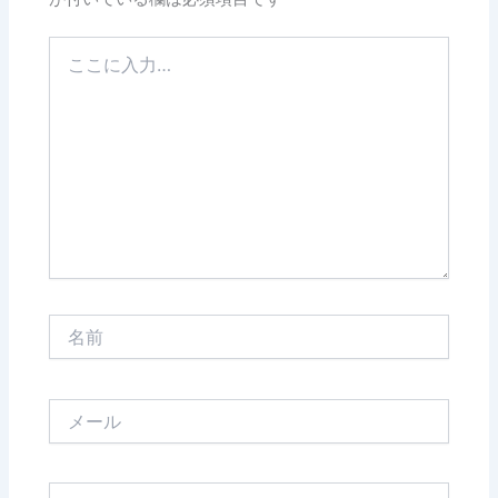
こ
こ
に
入
力…
名
前
メ
ー
ル
サ