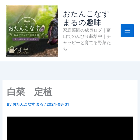
内
容
おたんこなす
を
まるの趣味
ス
家庭菜園の成長ログ｜富
キ
山でのんびり栽培中｜チ
ッ
ャッピーと育てる野菜た
プ
ち
白菜 定植
By
おたんこなす まる
/
2024-08-31