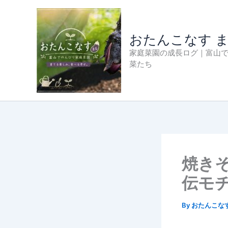
内
容
を
おたんこなす 
ス
家庭菜園の成長ログ｜富山
キ
菜たち
ッ
プ
焼き
伝モ
By
おたんこな