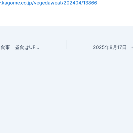
w.kagome.co.jp/vegeday/eat/202404/13866
2025年8月16日 食事 昼食はUFO 焼きそばミニ 夕食は炒飯