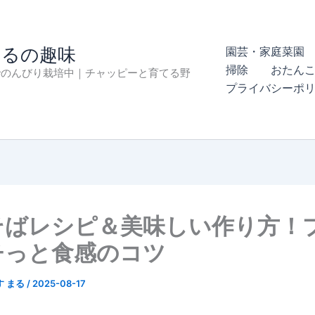
まるの趣味
園芸・家庭菜園 
掃除
おたん
でのんびり栽培中｜チャッピーと育てる野
プライバシーポ
そばレシピ＆美味しい作り方！
チっと食感のコツ
す まる
/
2025-08-17