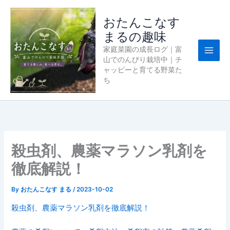
内
容
おたんこなす
を
まるの趣味
ス
家庭菜園の成長ログ｜富
キ
山でのんびり栽培中｜チ
ッ
ャッピーと育てる野菜た
プ
ち
殺虫剤、農薬マラソン乳剤を
徹底解説！
By
おたんこなす まる
/
2023-10-02
殺虫剤、農薬マラソン乳剤を徹底解説！