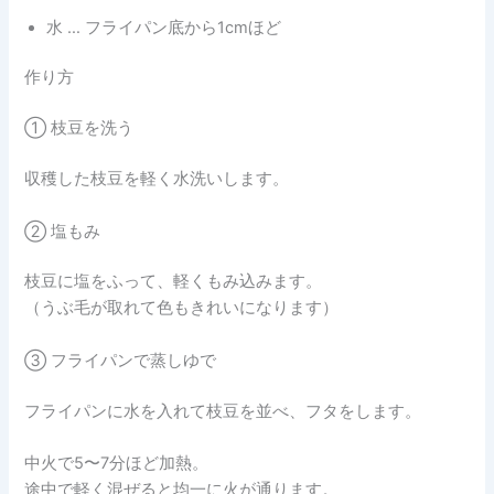
水 … フライパン底から1cmほど
作り方
① 枝豆を洗う
収穫した枝豆を軽く水洗いします。
② 塩もみ
枝豆に塩をふって、軽くもみ込みます。
（うぶ毛が取れて色もきれいになります）
③ フライパンで蒸しゆで
フライパンに水を入れて枝豆を並べ、フタをします。
中火で5〜7分ほど加熱。
途中で軽く混ぜると均一に火が通ります。