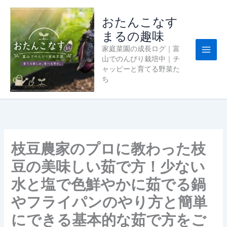
内
容
おたんこなす
を
まるの趣味
ス
家庭菜園の成長ログ｜富
キ
山でのんびり栽培中｜チ
ッ
ャッピーと育てる野菜た
プ
ち
枝豆農家のプロに教わった枝
豆の美味しい茹で方！少ない
水と塩で色鮮やかに茹でる鍋
やフライパンのやり方と簡単
にできる基本的な茹で方をご