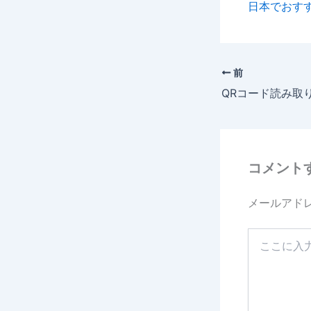
日本でおすす
前
QRコード読み取
コメント
メールアド
こ
こ
に
入
力…