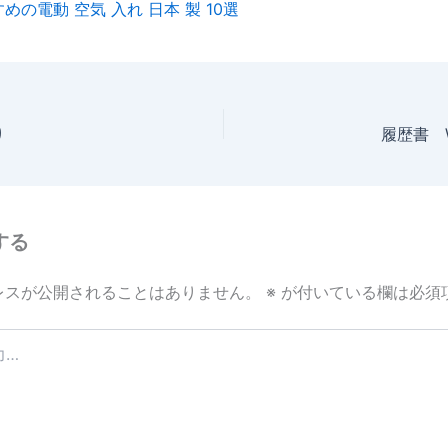
めの電動 空気 入れ 日本 製 10選
り
履歴書 W
する
レスが公開されることはありません。
※
が付いている欄は必須