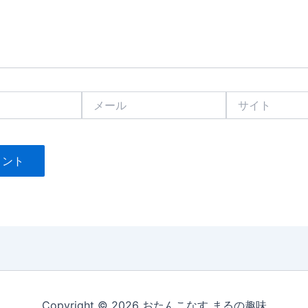
メ
サ
ー
イ
ル
ト
Copyright © 2026 おたんこなす まるの趣味