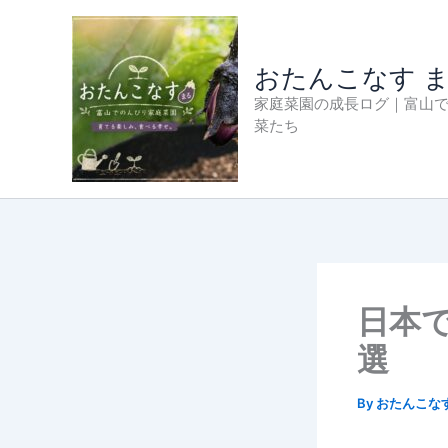
内
容
を
おたんこなす 
ス
家庭菜園の成長ログ｜富山
キ
菜たち
ッ
プ
日本で
選
By
おたんこな