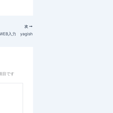
次
EB入力 yagish
項目です