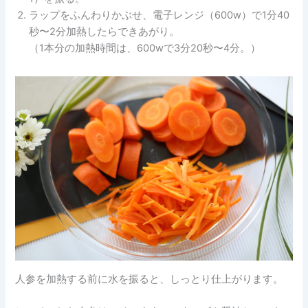
ラップをふんわりかぶせ、電子レンジ（600w）で1分40
秒〜2分加熱したらできあがり。
（1本分の加熱時間は、600wで3分20秒〜4分。）
人参を加熱する前に水を振ると、しっとり仕上がります。