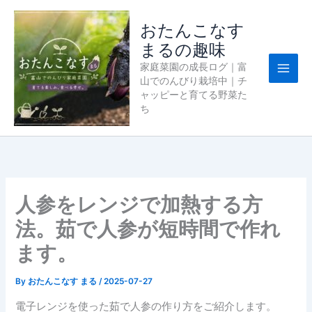
内
容
おたんこなす
を
まるの趣味
ス
家庭菜園の成長ログ｜富
キ
山でのんびり栽培中｜チ
ッ
ャッピーと育てる野菜た
プ
ち
人参をレンジで加熱する方
法。茹で人参が短時間で作れ
ます。
By
おたんこなす まる
/
2025-07-27
電子レンジを使った茹で人参の作り方をご紹介します。