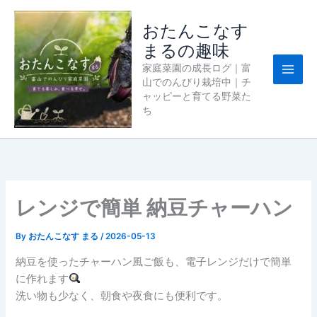
内
容
おたんこなす
を
まるの趣味
ス
家庭菜園の成長ログ｜富
キ
山でのんびり栽培中｜チ
ッ
ャッピーと育てる野菜た
プ
ち
レンジで簡単 納豆チャーハン
By
おたんこなす まる
/
2026-05-13
納豆を使ったチャーハン風ご飯も、電子レンジだけで簡単
に作れます
洗い物も少なく、朝食や夜食にも便利です。