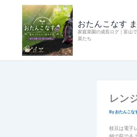
内
容
を
おたんこなす 
ス
家庭菜園の成長ログ｜富山
キ
菜たち
ッ
プ
レンジ
By
おたんこな
枝豆は電子
鍋で茹でる