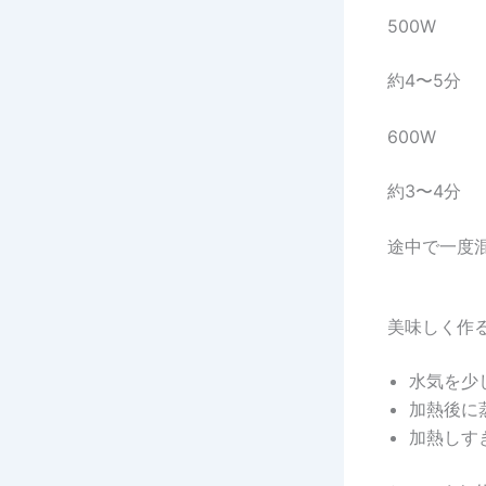
500W
約4〜5分
600W
約3〜4分
途中で一度
美味しく作
水気を少
加熱後に
加熱しす