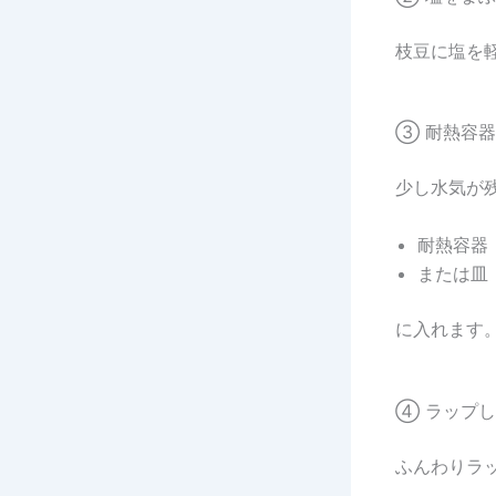
枝豆に塩を
③ 耐熱容
少し水気が
耐熱容器
または皿
に入れます
④ ラップ
ふんわりラ