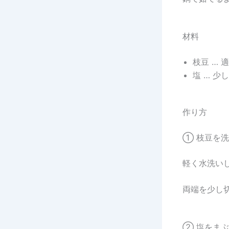
材料
枝豆 … 
塩 … 少し
作り方
① 枝豆を
軽く水洗い
両端を少し
② 塩をま