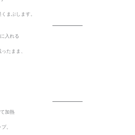
軽くまぶします。
器に入れる
残ったまま、
。
して加熱
ップ。