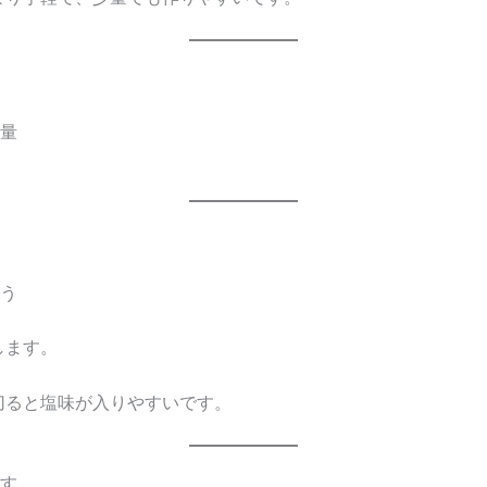
適量
洗う
します。
切ると塩味が入りやすいです。
ぶす