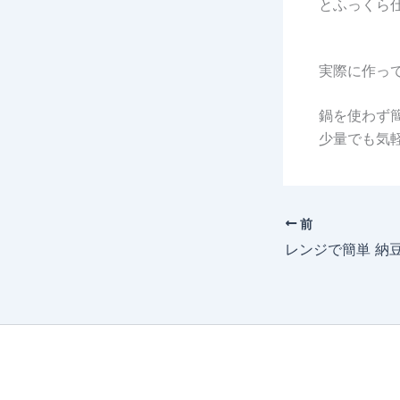
とふっくら
実際に作っ
鍋を使わず
少量でも気
前
レンジで簡単 納