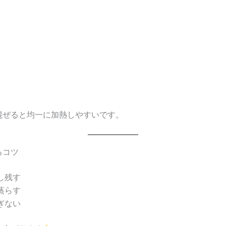
混ぜると均一に加熱しやすいです。
るコツ
し残す
蒸らす
ぎない