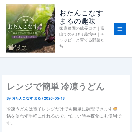
内
容
おたんこなす
を
まるの趣味
ス
家庭菜園の成長ログ｜富
キ
山でのんびり栽培中｜チ
ッ
ャッピーと育てる野菜た
プ
ち
レンジで簡単 冷凍うどん
By
おたんこなす まる
/
2026-05-13
冷凍うどんは電子レンジだけでも簡単に調理できます
鍋を使わず手軽に作れるので、忙しい時や夜食にも便利で
す。