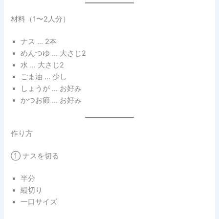
材料（1〜2人分）
ナス … 2本
めんつゆ … 大さじ2
水 … 大さじ2
ごま油 … 少し
しょうが … お好み
かつお節 … お好み
作り方
① ナスを切る
半分
縦切り
一口サイズ