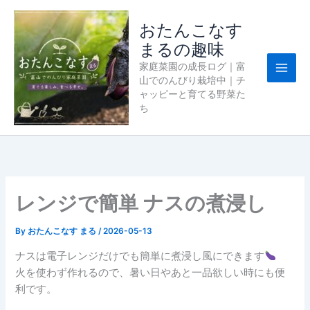
内
容
おたんこなす
を
まるの趣味
ス
家庭菜園の成長ログ｜富
キ
山でのんびり栽培中｜チ
ッ
ャッピーと育てる野菜た
プ
ち
レンジで簡単 ナスの煮浸し
By
おたんこなす まる
/
2026-05-13
ナスは電子レンジだけでも簡単に煮浸し風にできます
火を使わず作れるので、暑い日やあと一品欲しい時にも便
利です。