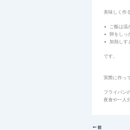
美味しく作
ご飯は温
卵をしっ
加熱しす
です。
実際に作っ
フライパン
夜食や一人
前