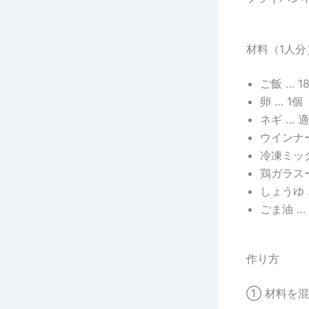
材料（1人分
ご飯 … 1
卵 … 1個
ネギ … 
ウインナー
冷凍ミッ
鶏ガラスー
しょうゆ 
ごま油 …
作り方
① 材料を