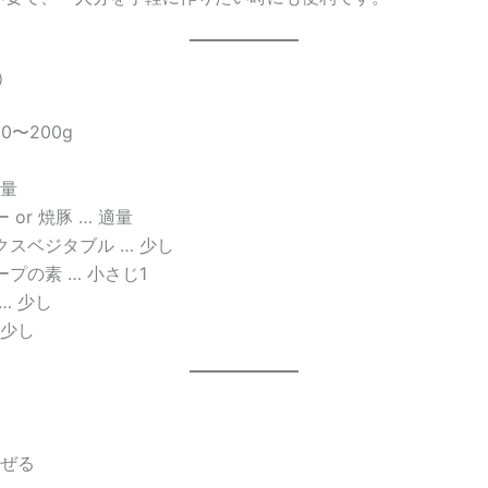
）
80〜200g
適量
 or 焼豚 … 適量
クスベジタブル … 少し
プの素 … 小さじ1
… 少し
 少し
混ぜる