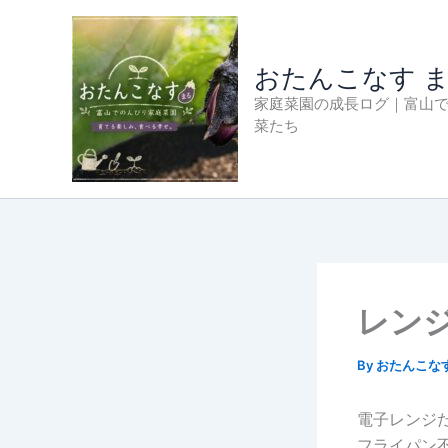
内
容
を
おたんこなす 
ス
家庭菜園の成長ログ｜富山
キ
菜たち
ッ
プ
レン
By
おたんこな
電子レンジ
フライパン