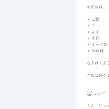
耐熱容器に
ご飯
卵
ネギ
肉類
ミックス
調味料
を入れてよ
ご飯は軽く
② ラップ
ふんわりラ