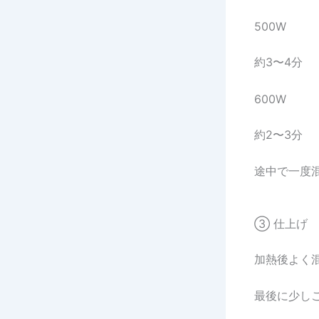
500W
約3〜4分
600W
約2〜3分
途中で一度
③ 仕上げ
加熱後よく
最後に少し