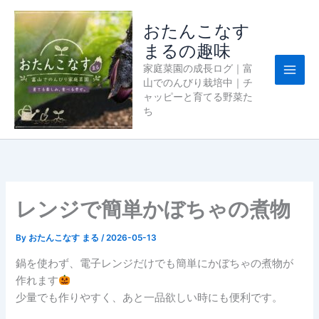
内
容
おたんこなす
を
まるの趣味
ス
家庭菜園の成長ログ｜富
キ
山でのんびり栽培中｜チ
ッ
ャッピーと育てる野菜た
プ
ち
レンジで簡単かぼちゃの煮物
By
おたんこなす まる
/
2026-05-13
鍋を使わず、電子レンジだけでも簡単にかぼちゃの煮物が
作れます
少量でも作りやすく、あと一品欲しい時にも便利です。