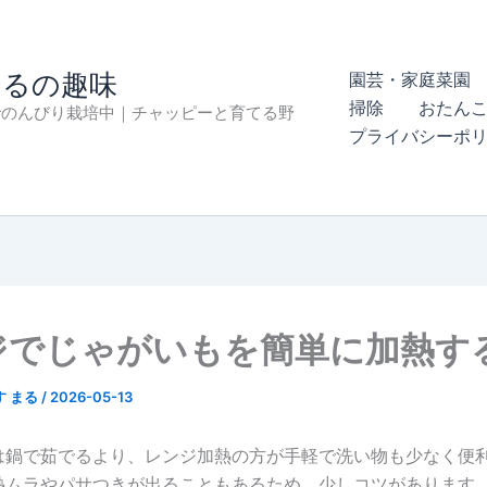
まるの趣味
園芸・家庭菜園 
掃除
おたん
でのんびり栽培中｜チャッピーと育てる野
プライバシーポ
ジでじゃがいもを簡単に加熱す
す まる
/
2026-05-13
は鍋で茹でるより、レンジ加熱の方が手軽で洗い物も少なく便
熱ムラやパサつきが出ることもあるため、少しコツがあります