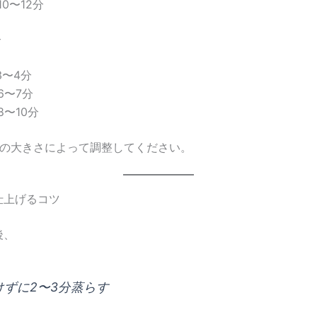
10〜12分
合
3〜4分
6〜7分
8〜10分
もの大きさによって調整してください。
仕上げるコツ
後、
けずに2〜3分蒸らす