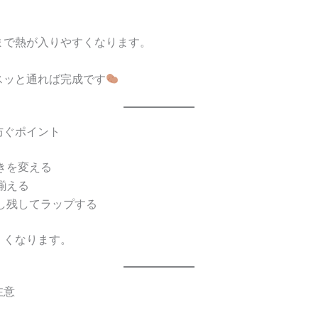
まで熱が入りやすくなります。
スッと通れば完成です
防ぐポイント
きを変える
揃える
し残してラップする
くくなります。
注意