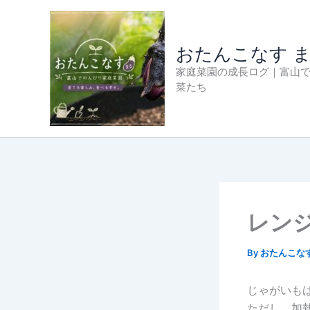
内
容
を
おたんこなす 
ス
家庭菜園の成長ログ｜富山
キ
菜たち
ッ
プ
レン
By
おたんこな
じゃがいも
ただし、加