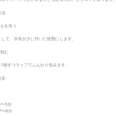
方法
いもを洗う
として、水気が少し付いた状態にします。
で包む
を1個ずつラップでふんわり包みます。
目安
合
4〜5分
7〜8分