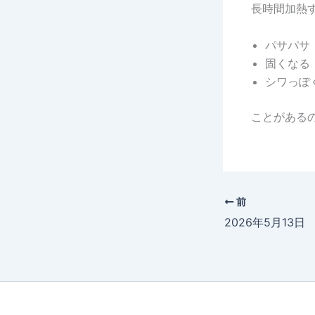
長時間加熱
パサパサ
固くなる
シワっぽ
ことがある
前