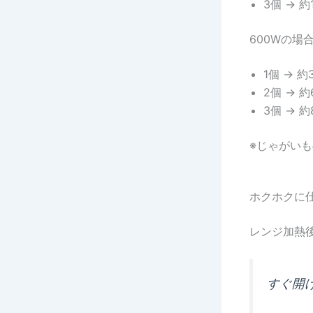
3個 → 約
600Wの場
1個 → 約
2個 → 約
3個 → 約
※じゃがい
ホクホクに
レンジ加熱
すぐ開