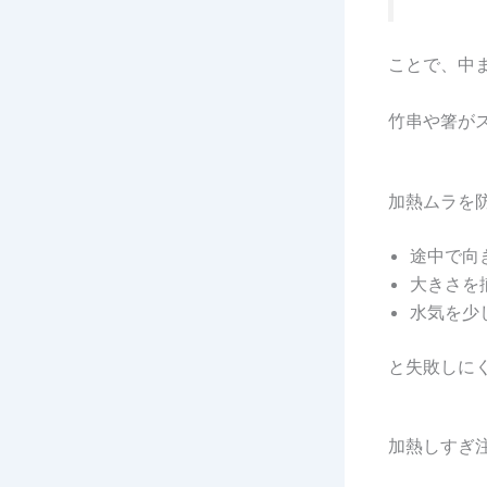
ことで、中
竹串や箸が
加熱ムラを
途中で向
大きさを
水気を少
と失敗しに
加熱しすぎ