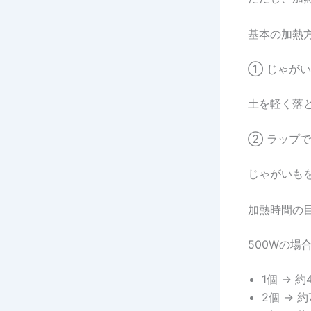
基本の加熱
① じゃが
土を軽く落
② ラップ
じゃがいも
加熱時間の
500Wの場
1個 → 約
2個 → 約