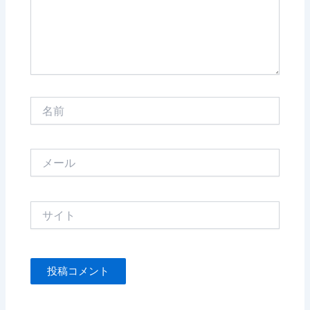
名
前
メ
ー
ル
サ
イ
ト