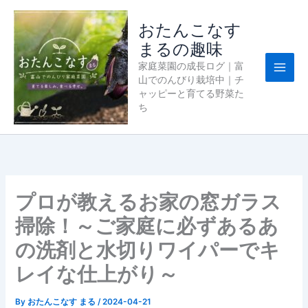
内
容
おたんこなす
を
まるの趣味
ス
家庭菜園の成長ログ｜富
キ
山でのんびり栽培中｜チ
ッ
ャッピーと育てる野菜た
プ
ち
プロが教えるお家の窓ガラス
掃除！～ご家庭に必ずあるあ
の洗剤と水切りワイパーでキ
レイな仕上がり～
By
おたんこなす まる
/
2024-04-21