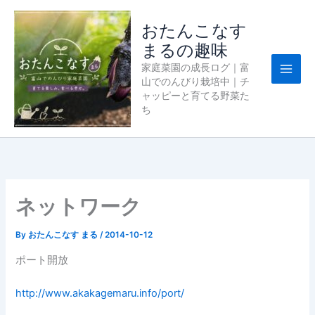
内
容
おたんこなす
を
まるの趣味
ス
家庭菜園の成長ログ｜富
キ
山でのんびり栽培中｜チ
ッ
ャッピーと育てる野菜た
プ
ち
ネットワーク
By
おたんこなす まる
/
2014-10-12
ポート開放
http://www.akakagemaru.info/port/