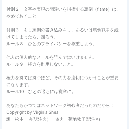
付則２ 文字や表現の間違いを指摘する罵倒（flame）は、
やめておくこと。
付則３ もし罵倒の書き込みをし、あるいは罵倒戦争を続
けてしまったら、謝ろう。
ルール８ ひとのプライバシーを尊重しよう。
他人の個人的なメールを読んではいけません。
ルール９ 権力を乱用しないこと。
権力を持てば持つほど、その力を適切につかうことが重要
になります。
ルール10 ひとの過ちには寛容に。
あなたもかつてはネットワーク初心者だったのだから！
Copyright by Virginia Shea
訳 松本 功(訳注☆） 協力 菊地敦子(訳注※）