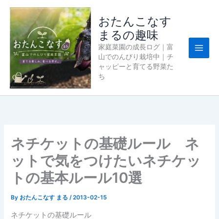
内
容
おたんこなす
を
まるの趣味
ス
家庭菜園の成長ログ｜富
キ
山でのんびり栽培中｜チ
ッ
ャッピーと育てる野菜た
プ
ち
ネチケットの基礎ルール ネ
ットで気をつけたいネチケッ
トの基本ルール10選
By
おたんこなす まる
/
2013-02-15
ネチケットの基礎ルール