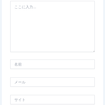
こ
こ
に
入
力…
名
前
メ
ー
ル
サ
イ