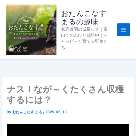
内
容
おたんこなす
を
まるの趣味
ス
家庭菜園の成長ログ｜富
キ
山でのんびり栽培中｜チ
ッ
ャッピーと育てる野菜た
プ
ち
ナス！なが～くたくさん収穫
するには？
By
おたんこなす まる
/
2025-06-13