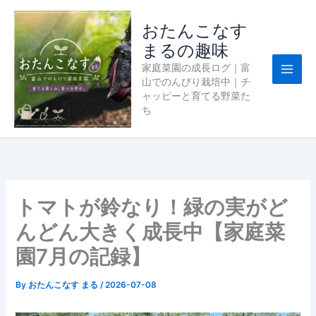
内
容
おたんこなす
を
まるの趣味
ス
家庭菜園の成長ログ｜富
キ
山でのんびり栽培中｜チ
ッ
ャッピーと育てる野菜た
プ
ち
トマトが鈴なり！緑の実がど
んどん大きく成長中【家庭菜
園7月の記録】
By
おたんこなす まる
/
2026-07-08